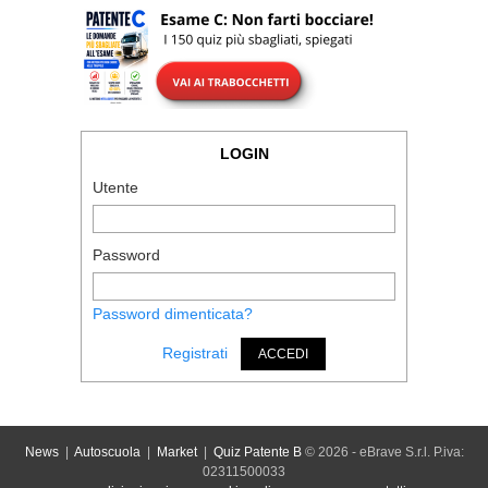
LOGIN
Utente
Password
Password dimenticata?
Registrati
ACCEDI
News
|
Autoscuola
|
Market
|
Quiz Patente B
© 2026 - eBrave S.r.l. P.iva:
02311500033