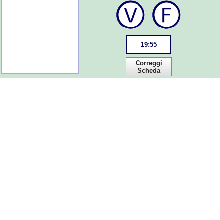
19
:
55
Correggi
Scheda