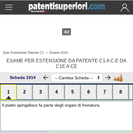
Quiz Estensione Patente C1
>
Esame 1014
ESAME PER ESTENSIONE DA PATENTE C1 A C E DA
C1E A CE
Scheda 1014
1
2
3
4
5
6
7
8
Il piatto spingidisco fa parte degli organi di frenatura