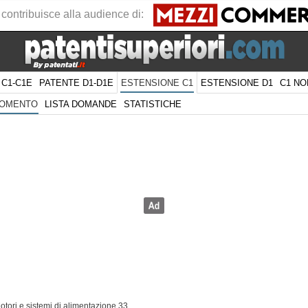
 contribuisce alla audience di:
 C1-C1E
PATENTE D1-D1E
ESTENSIONE D1
C1 NO
ESTENSIONE C1
LISTA DOMANDE
STATISTICHE
GOMENTO
otori e sistemi di alimentazione 33