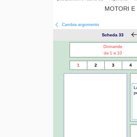
MOTORI E 
Cambia argomento
Scheda 33
Domande
da 1 a 10
1
2
3
4
L
p