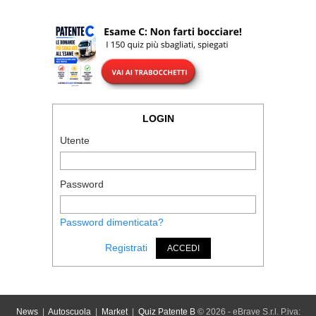
LOGIN
Utente
Password
Password dimenticata?
Registrati
ACCEDI
News
|
Autoscuola
|
Market
|
Quiz Patente B
© 2026 - eBrave S.r.l. P.iva: