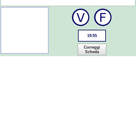
19
:
55
Correggi
Scheda