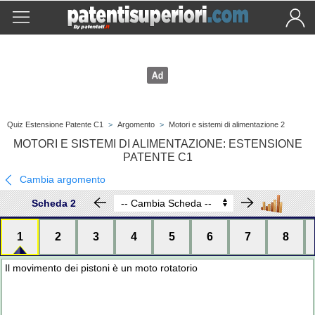
Quiz Estensione Patente C1
>
Argomento
>
Motori e sistemi di alimentazione 2
MOTORI E SISTEMI DI ALIMENTAZIONE: ESTENSIONE
PATENTE C1
Cambia argomento
Scheda 2
1
2
3
4
5
6
7
8
Il movimento dei pistoni è un moto rotatorio