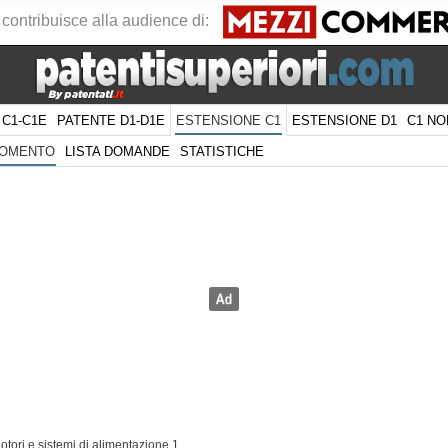
 contribuisce alla audience di:
 C1-C1E
PATENTE D1-D1E
ESTENSIONE D1
C1 NO
ESTENSIONE C1
LISTA DOMANDE
STATISTICHE
GOMENTO
otori e sistemi di alimentazione 1