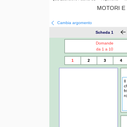
MOTORI E 
Cambia argomento
Scheda 1
Domande
da 1 a 10
1
2
3
4
I
c
f
r