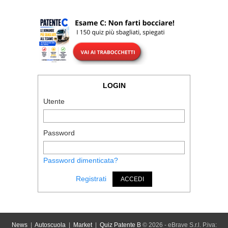
LOGIN
Utente
Password
Password dimenticata?
Registrati
ACCEDI
News
|
Autoscuola
|
Market
|
Quiz Patente B
© 2026 - eBrave S.r.l. P.iva: