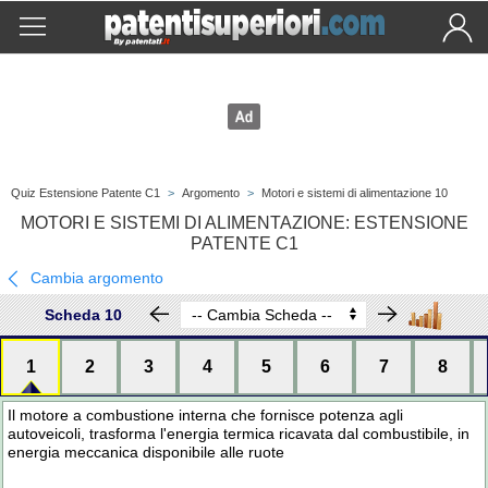
Quiz Estensione Patente C1
>
Argomento
>
Motori e sistemi di alimentazione 10
MOTORI E SISTEMI DI ALIMENTAZIONE: ESTENSIONE
PATENTE C1
Cambia argomento
Scheda 10
1
2
3
4
5
6
7
8
Il motore a combustione interna che fornisce potenza agli
autoveicoli, trasforma l'energia termica ricavata dal combustibile, in
energia meccanica disponibile alle ruote