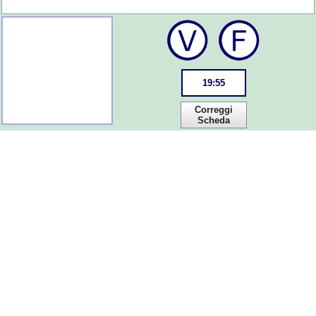
19
:
55
Correggi
Scheda