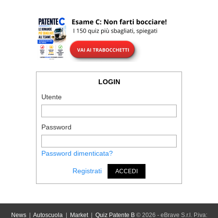
LOGIN
Utente
Password
Password dimenticata?
Registrati
ACCEDI
News
|
Autoscuola
|
Market
|
Quiz Patente B
© 2026 - eBrave S.r.l. P.iva: