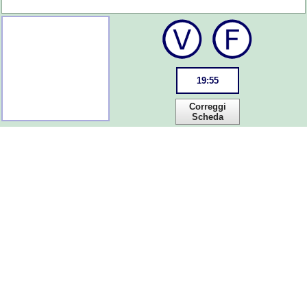
19
:
55
Correggi
Scheda