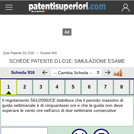
Quiz Patente D1-D1E
>
Esame 916
SCHEDE PATENTE D1-D1E: SIMULAZIONE ESAME
Scheda 916
1
2
3
4
5
6
7
8
Il regolamento 561/2006/CE stabilisce che il periodo massimo di
guida settimanale è di cinquantasei ore e che la guida non deve
superare le cento ore nell'arco di due settimane consecutive