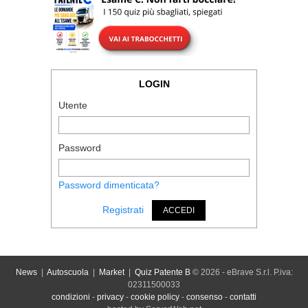
LOGIN
Utente
Password
Password dimenticata?
Registrati
ACCEDI
News
|
Autoscuola
|
Market
|
Quiz Patente B
© 2026 - eBrave S.r.l. P.iva:
02311500033
condizioni
-
privacy
-
cookie policy
-
consenso
-
contatti