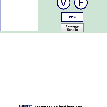
19
:
30
Correggi
Scheda