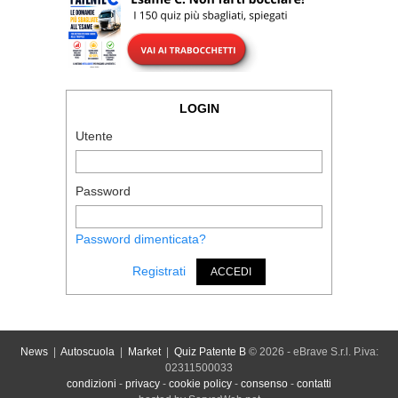
LOGIN
Utente
Password
Password dimenticata?
Registrati
ACCEDI
News
|
Autoscuola
|
Market
|
Quiz Patente B
© 2026 - eBrave S.r.l. P.iva:
02311500033
condizioni
-
privacy
-
cookie policy
-
consenso
-
contatti