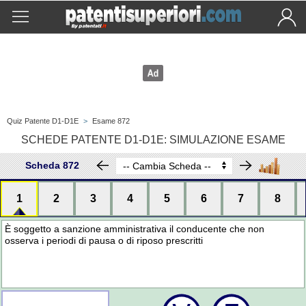
Quiz Patente D1-D1E
>
Esame 872
SCHEDE PATENTE D1-D1E: SIMULAZIONE ESAME
Scheda 872
1
2
3
4
5
6
7
8
È soggetto a sanzione amministrativa il conducente che non
osserva i periodi di pausa o di riposo prescritti