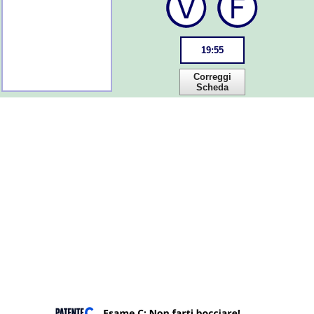
19
:
55
Correggi
Scheda