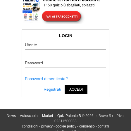
LOGIN
Utente
Password
Password dimenticata?
Registrati
ACCEDI
News
|
Autoscuola
|
Market
|
Quiz Patente B
© 2026 - eBrave S.r.l. P.iva:
02311500033
condizioni
-
privacy
-
cookie policy
-
consenso
-
contatti