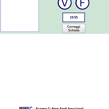
19
:
55
Correggi
Scheda