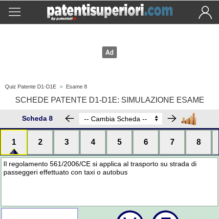
Quiz Patente D1-D1E
>
Esame 8
SCHEDE PATENTE D1-D1E: SIMULAZIONE ESAME
Scheda 8
1
2
3
4
5
6
7
8
Il regolamento 561/2006/CE si applica al trasporto su strada di
passeggeri effettuato con taxi o autobus