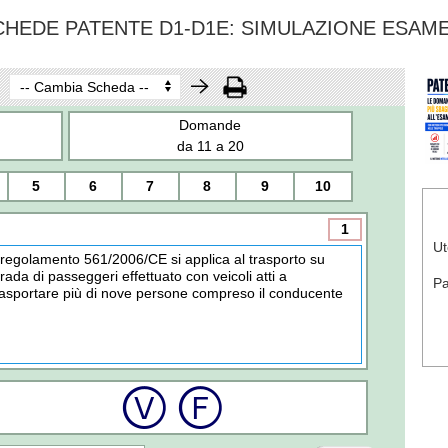
CHEDE PATENTE D1-D1E: SIMULAZIONE ESAM
Domande
da 11 a 20
5
6
7
8
9
10
1
Ut
l regolamento 561/2006/CE si applica al trasporto su
trada di passeggeri effettuato con veicoli atti a
P
rasportare più di nove persone compreso il conducente