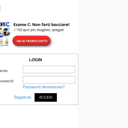
E
LOGIN
ente
assword
Password dimenticata?
Registrati
ACCEDI