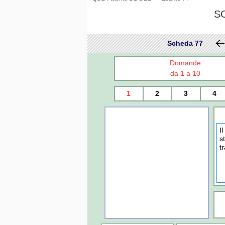
S
Scheda 77
Domande
da 1 a 10
1
2
3
4
I
s
t