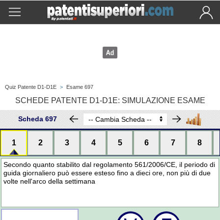
Quiz Patente D1-D1E
>
Esame 697
SCHEDE PATENTE D1-D1E: SIMULAZIONE ESAME
Scheda 697
1
2
3
4
5
6
7
8
Secondo quanto stabilito dal regolamento 561/2006/CE, il periodo di
guida giornaliero può essere esteso fino a dieci ore, non più di due
volte nell'arco della settimana