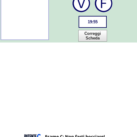
19
:
55
Correggi
Scheda