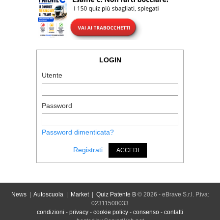
LOGIN
Utente
Password
Password dimenticata?
Registrati
ACCEDI
News
|
Autoscuola
|
Market
|
Quiz Patente B
© 2026 - eBrave S.r.l. P.iva:
02311500033
condizioni
-
privacy
-
cookie policy
-
consenso
-
contatti