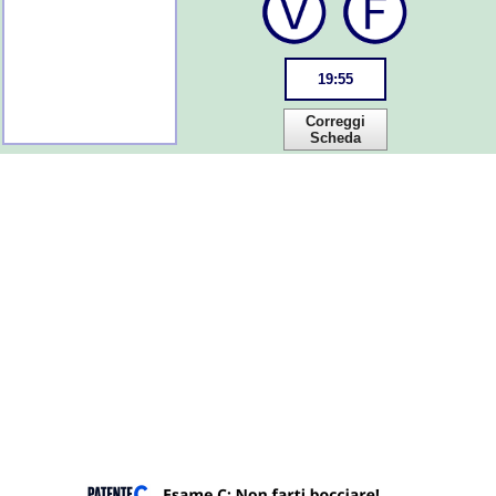
19
:
55
Correggi
Scheda