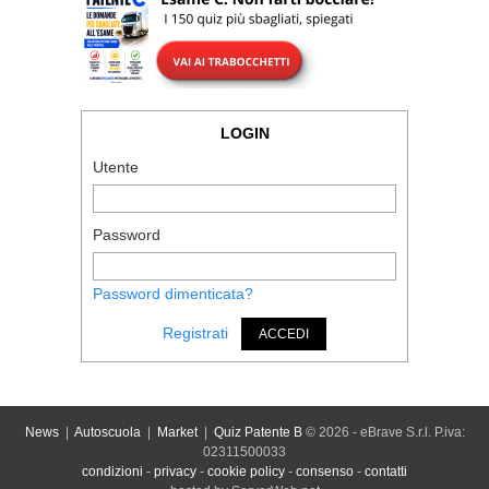
LOGIN
Utente
Password
Password dimenticata?
Registrati
ACCEDI
News
|
Autoscuola
|
Market
|
Quiz Patente B
© 2026 - eBrave S.r.l. P.iva:
02311500033
condizioni
-
privacy
-
cookie policy
-
consenso
-
contatti