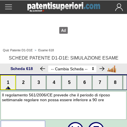
Quiz Patente D1-D1E
>
Esame 618
SCHEDE PATENTE D1-D1E: SIMULAZIONE ESAME
Scheda 618
1
2
3
4
5
6
7
8
Il regolamento 561/2006/CE prevede che il periodo di riposo
settimanale regolare non possa essere inferiore a 90 ore