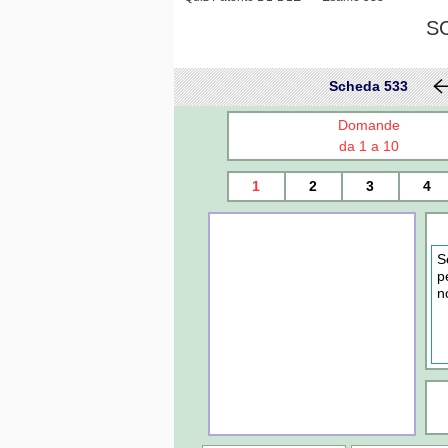
S
Scheda 533
Domande
da 1 a 10
1
2
3
4
S
p
n