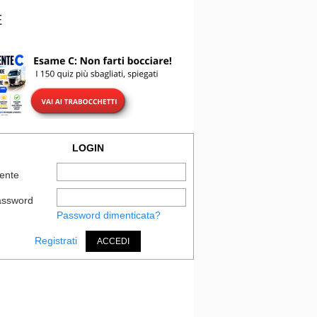
E
LOGIN
ente
assword
Password dimenticata?
Registrati
ACCEDI