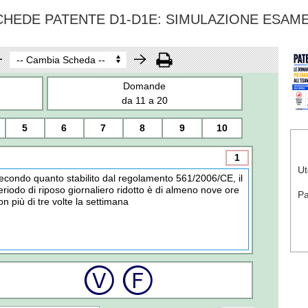
CHEDE PATENTE D1-D1E: SIMULAZIONE ESAM
Domande
da 11 a 20
5
6
7
8
9
10
1
Ut
econdo quanto stabilito dal regolamento 561/2006/CE, il
eriodo di riposo giornaliero ridotto è di almeno nove ore
P
on più di tre volte la settimana