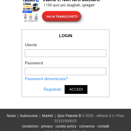
LOGIN
Utente
Password
Password dimenticata?
Registrati
ACCEDI
News
|
Autoscuola
|
Market
|
Quiz Patente B
© 2026 - eBrave S.r.l. P.iva:
02311500033
condizioni
-
privacy
-
cookie policy
-
consenso
-
contatti