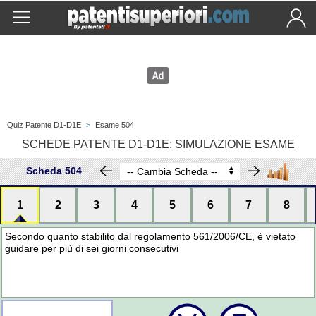
Quiz Patente D1-D1E
>
Esame 504
SCHEDE PATENTE D1-D1E: SIMULAZIONE ESAME
Scheda 504
1
2
3
4
5
6
7
8
Secondo quanto stabilito dal regolamento 561/2006/CE, è vietato
guidare per più di sei giorni consecutivi