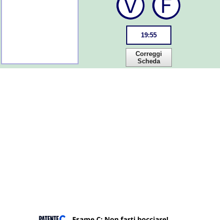
19
:
55
Correggi
Scheda