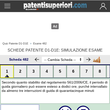
Quiz Patente D1-D1E
>
Esame 482
SCHEDE PATENTE D1-D1E: SIMULAZIONE ESAME
Scheda 482
1
2
3
4
5
6
7
8
Secondo quanto stabilito dal regolamento 561/2006/CE, il periodo di
guida giornaliero può essere esteso a dodici ore, purché intervallato
da almeno tre interruzioni di guida di quarantacinque minuti