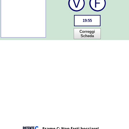
19
:
55
Correggi
Scheda