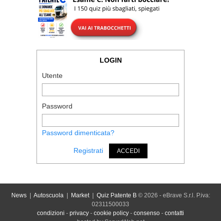
LOGIN
Utente
Password
Password dimenticata?
Registrati
ACCEDI
News
|
Autoscuola
|
Market
|
Quiz Patente B
© 2026 - eBrave S.r.l. P.iva:
02311500033
condizioni
-
privacy
-
cookie policy
-
consenso
-
contatti