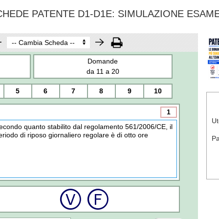
CHEDE PATENTE D1-D1E: SIMULAZIONE ESAM
Domande
da 11 a 20
5
6
7
8
9
10
1
Ut
econdo quanto stabilito dal regolamento 561/2006/CE, il
eriodo di riposo giornaliero regolare è di otto ore
P