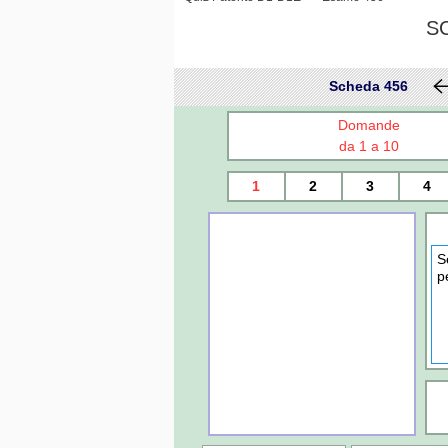
S
Scheda 456
Domande
da 1 a 10
1
2
3
4
S
p