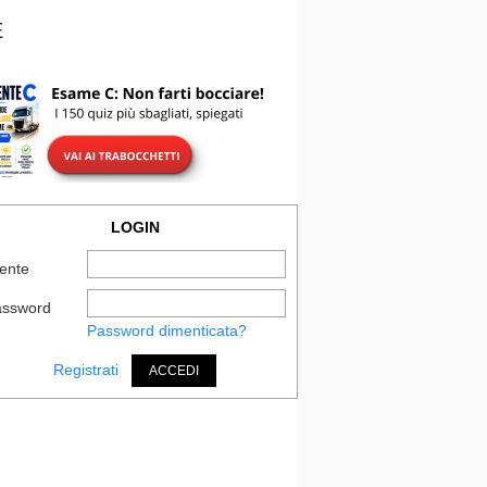
E
LOGIN
ente
assword
Password dimenticata?
Registrati
ACCEDI