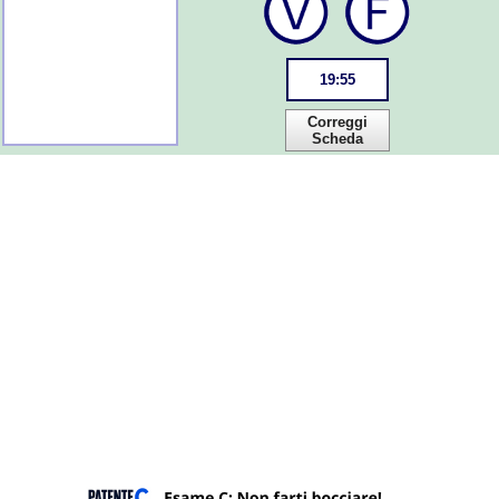
19
:
54
Correggi
Scheda