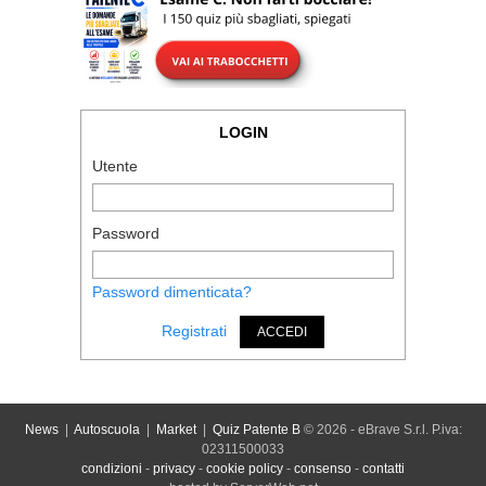
LOGIN
Utente
Password
Password dimenticata?
Registrati
ACCEDI
News
|
Autoscuola
|
Market
|
Quiz Patente B
© 2026 - eBrave S.r.l. P.iva:
02311500033
condizioni
-
privacy
-
cookie policy
-
consenso
-
contatti