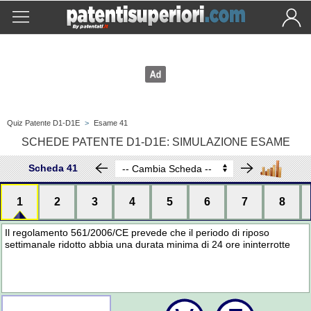
Quiz Patente D1-D1E
>
Esame 41
SCHEDE PATENTE D1-D1E: SIMULAZIONE ESAME
Scheda 41
1
2
3
4
5
6
7
8
Il regolamento 561/2006/CE prevede che il periodo di riposo
settimanale ridotto abbia una durata minima di 24 ore ininterrotte