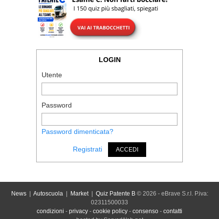
LOGIN
Utente
Password
Password dimenticata?
Registrati
ACCEDI
News
|
Autoscuola
|
Market
|
Quiz Patente B
© 2026 - eBrave S.r.l. P.iva:
02311500033
condizioni
-
privacy
-
cookie policy
-
consenso
-
contatti