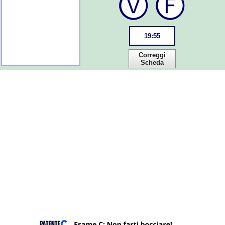
19
:
55
Correggi
Scheda