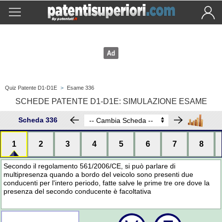
Quiz Patente D1-D1E
>
Esame 336
SCHEDE PATENTE D1-D1E: SIMULAZIONE ESAME
Scheda 336
1
2
3
4
5
6
7
8
Secondo il regolamento 561/2006/CE, si può parlare di
multipresenza quando a bordo del veicolo sono presenti due
conducenti per l'intero periodo, fatte salve le prime tre ore dove la
presenza del secondo conducente è facoltativa