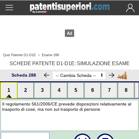
Quiz Patente D1-D1E
>
Esame 288
SCHEDE PATENTE D1-D1E: SIMULAZIONE ESAME
Scheda 288
1
2
3
4
5
6
7
8
Il regolamento 561/2006/CE prevede disposizioni relativamente al
trasporto di cose, ma non sul trasporto di persone