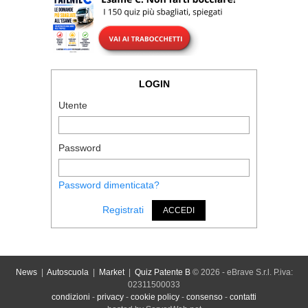
LOGIN
Utente
Password
Password dimenticata?
Registrati
ACCEDI
News
|
Autoscuola
|
Market
|
Quiz Patente B
© 2026 - eBrave S.r.l. P.iva:
02311500033
condizioni
-
privacy
-
cookie policy
-
consenso
-
contatti