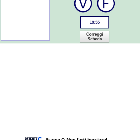
19
:
55
Correggi
Scheda