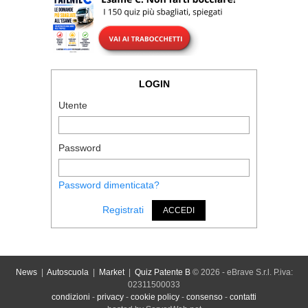
LOGIN
Utente
Password
Password dimenticata?
Registrati
ACCEDI
News
|
Autoscuola
|
Market
|
Quiz Patente B
© 2026 - eBrave S.r.l. P.iva:
02311500033
condizioni
-
privacy
-
cookie policy
-
consenso
-
contatti