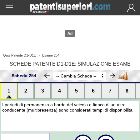
Quiz Patente D1-D1E
>
Esame 254
SCHEDE PATENTE D1-D1E: SIMULAZIONE ESAME
Scheda 254
1
2
3
4
5
6
7
8
I periodi di permanenza a bordo del veicolo a fianco di un altro
conducente (multipresenza) sono considerati tempi di disponibilità