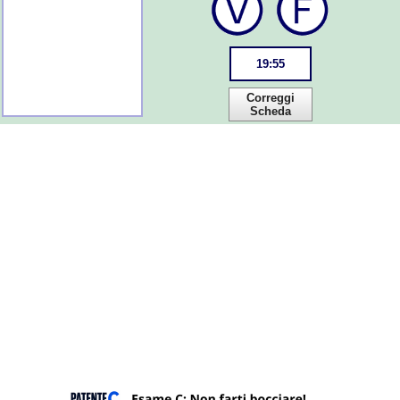
19
:
55
Correggi
Scheda