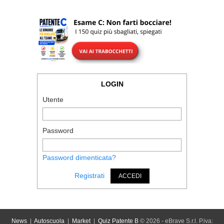
LOGIN
Utente
Password
Password dimenticata?
Registrati
ACCEDI
News
|
Autoscuola
|
Market
|
Quiz Patente B
© 2026 - eBrave S.r.l. P.iva: