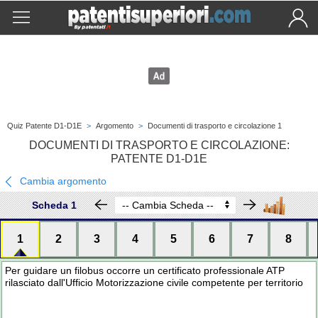
Quiz Patente D1-D1E
>
Argomento
>
Documenti di trasporto e circolazione 1
DOCUMENTI DI TRASPORTO E CIRCOLAZIONE:
PATENTE D1-D1E
Cambia argomento
Scheda 1
1
2
3
4
5
6
7
8
Per guidare un filobus occorre un certificato professionale ATP
rilasciato dall'Ufficio Motorizzazione civile competente per territorio