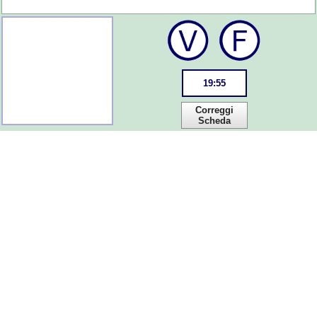
19
:
55
Correggi
Scheda