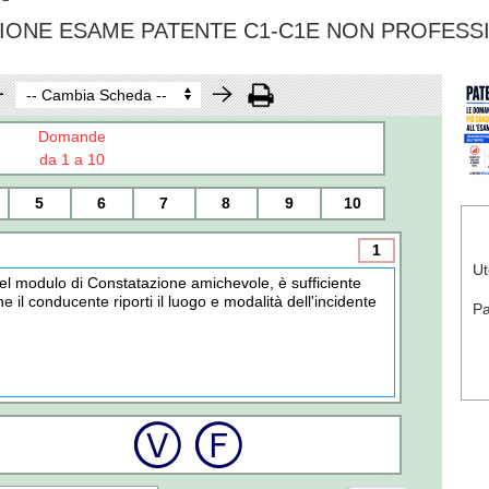
IONE ESAME PATENTE C1-C1E NON PROFESS
Domande
da 1 a 10
5
6
7
8
9
10
1
Ut
el modulo di Constatazione amichevole, è sufficiente
he il conducente riporti il luogo e modalità dell'incidente
P