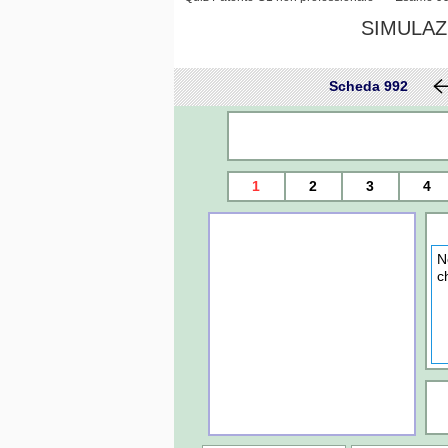
SIMULAZ
Scheda 992
1
2
3
4
N
c