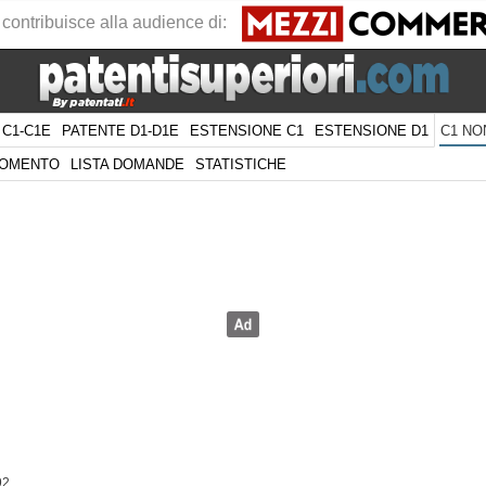
 contribuisce alla audience di:
 C1-C1E
PATENTE D1-D1E
ESTENSIONE C1
ESTENSIONE D1
C1 NO
GOMENTO
LISTA DOMANDE
STATISTICHE
92