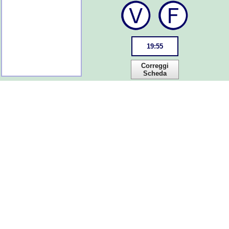
19
:
55
Correggi
Scheda