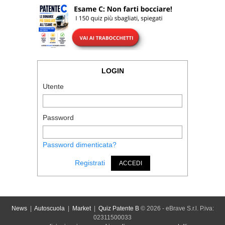
LOGIN
Utente
Password
Password dimenticata?
Registrati
ACCEDI
News
|
Autoscuola
|
Market
|
Quiz Patente B
© 2026 - eBrave S.r.l. P.iva:
02311500033