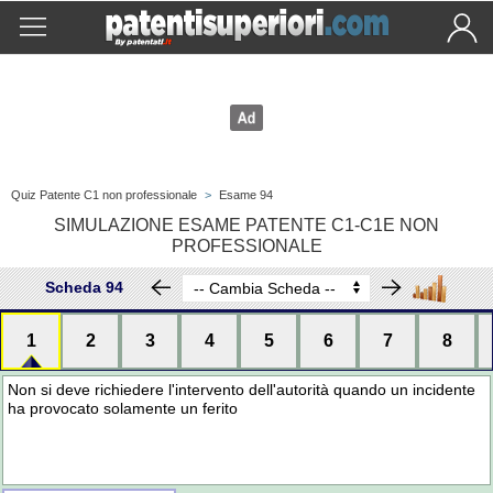
Quiz Patente C1 non professionale
>
Esame 94
SIMULAZIONE ESAME PATENTE C1-C1E NON
PROFESSIONALE
Scheda 94
1
2
3
4
5
6
7
8
Non si deve richiedere l'intervento dell'autorità quando un incidente
ha provocato solamente un ferito