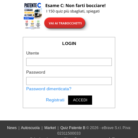
LOGIN
Utente
Password
Password dimenticata?
Registrati
ACCEDI
News
|
Autoscuola
|
Market
|
Quiz Patente B
© 2026 - eBrave S.r.l. P.iva:
02311500033