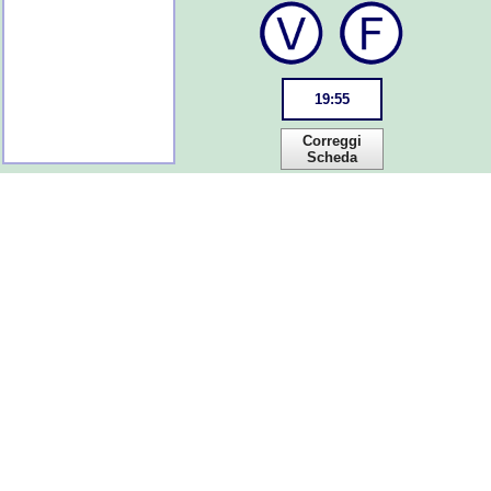
19
:
55
Correggi
Scheda