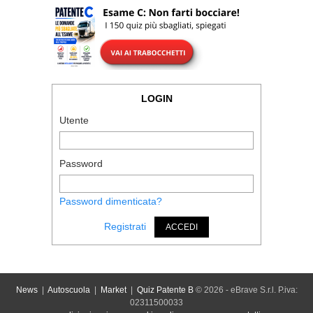
LOGIN
Utente
Password
Password dimenticata?
Registrati
ACCEDI
News
|
Autoscuola
|
Market
|
Quiz Patente B
© 2026 - eBrave S.r.l. P.iva:
02311500033