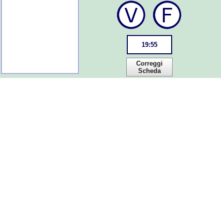
19
:
55
Correggi
Scheda