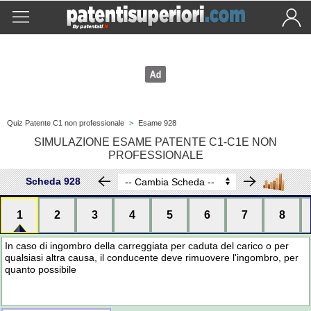
Quiz Patente C1 non professionale
>
Esame 928
SIMULAZIONE ESAME PATENTE C1-C1E NON
PROFESSIONALE
Scheda 928
1
2
3
4
5
6
7
8
In caso di ingombro della carreggiata per caduta del carico o per
qualsiasi altra causa, il conducente deve rimuovere l'ingombro, per
quanto possibile