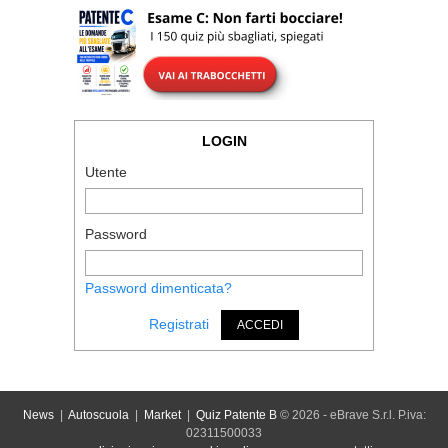
LOGIN
Utente
Password
Password dimenticata?
Registrati
ACCEDI
News
|
Autoscuola
|
Market
|
Quiz Patente B
© 2026 - eBrave S.r.l. P.iva:
02311500033