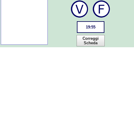
19
:
55
Correggi
Scheda