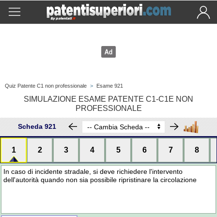
Quiz Patente C1 non professionale
>
Esame 921
SIMULAZIONE ESAME PATENTE C1-C1E NON
PROFESSIONALE
Scheda 921
1
2
3
4
5
6
7
8
In caso di incidente stradale, si deve richiedere l'intervento
dell'autorità quando non sia possibile ripristinare la circolazione