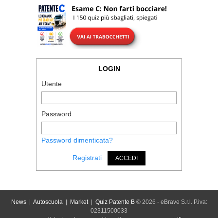
LOGIN
Utente
Password
Password dimenticata?
Registrati
ACCEDI
News
|
Autoscuola
|
Market
|
Quiz Patente B
© 2026 - eBrave S.r.l. P.iva:
02311500033