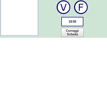
19
:
55
Correggi
Scheda