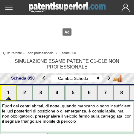
Quiz Patente C1 non professionale
>
Esame 850
SIMULAZIONE ESAME PATENTE C1-C1E NON
PROFESSIONALE
Scheda 850
1
2
3
4
5
6
7
8
Fuori dei centri abitati, di notte, quando mancano o sono insufficienti
le luci posteriori di posizione o di emergenza, è consigliabile, ma
non obbligatorio, presegnalare il veicolo fermo sulla carreggiata, con
il segnale triangolare mobile di pericolo