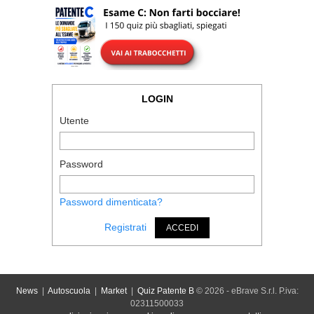
LOGIN
Utente
Password
Password dimenticata?
Registrati
ACCEDI
News
|
Autoscuola
|
Market
|
Quiz Patente B
© 2026 - eBrave S.r.l. P.iva:
02311500033