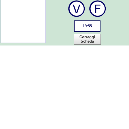
19
:
55
Correggi
Scheda