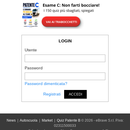
LOGIN
Utente
Password
Password dimenticata?
Registrati
ACCEDI
News
|
Autoscuola
|
Market
|
Quiz Patente B
© 2026 - eBrave S.r.l. P.iva:
02311500033