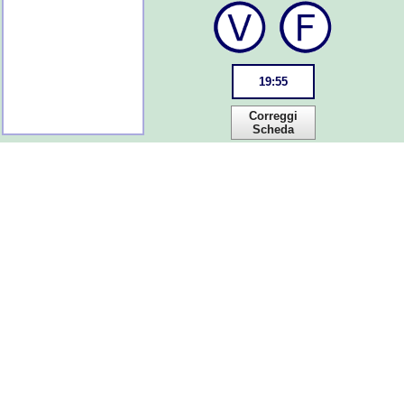
19
:
55
Correggi
Scheda