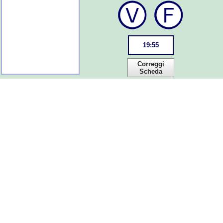
19
:
55
Correggi
Scheda