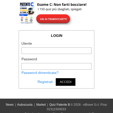
LOGIN
Utente
Password
Password dimenticata?
Registrati
ACCEDI
News
|
Autoscuola
|
Market
|
Quiz Patente B
© 2026 - eBrave S.r.l. P.iva:
02311500033