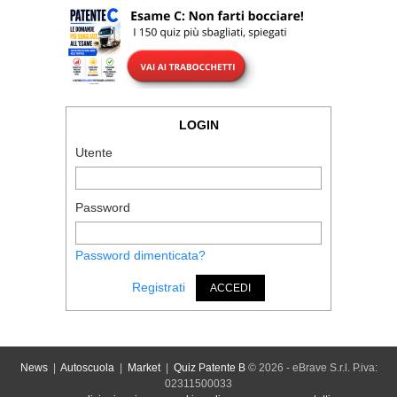
LOGIN
Utente
Password
Password dimenticata?
Registrati
ACCEDI
News
|
Autoscuola
|
Market
|
Quiz Patente B
© 2026 - eBrave S.r.l. P.iva:
02311500033