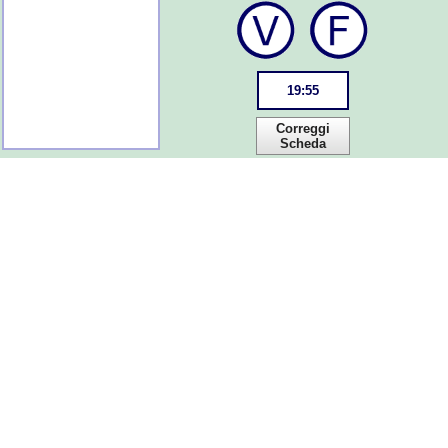
19
:
55
Correggi
Scheda