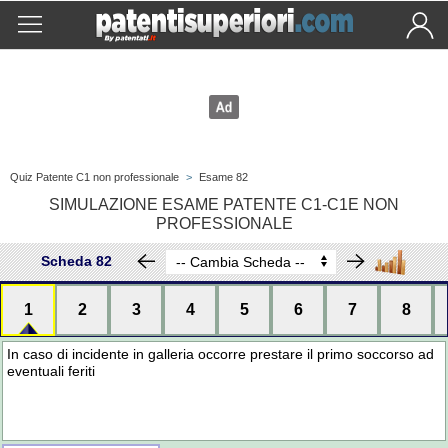
Quiz Patente C1 non professionale
>
Esame 82
SIMULAZIONE ESAME PATENTE C1-C1E NON
PROFESSIONALE
Scheda 82
1
2
3
4
5
6
7
8
In caso di incidente in galleria occorre prestare il primo soccorso ad
eventuali feriti