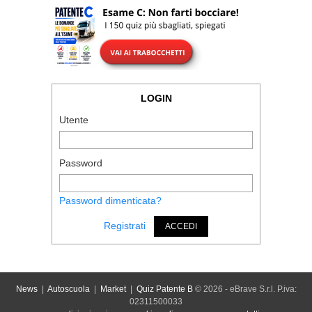
LOGIN
Utente
Password
Password dimenticata?
Registrati
ACCEDI
News
|
Autoscuola
|
Market
|
Quiz Patente B
© 2026 - eBrave S.r.l. P.iva:
02311500033