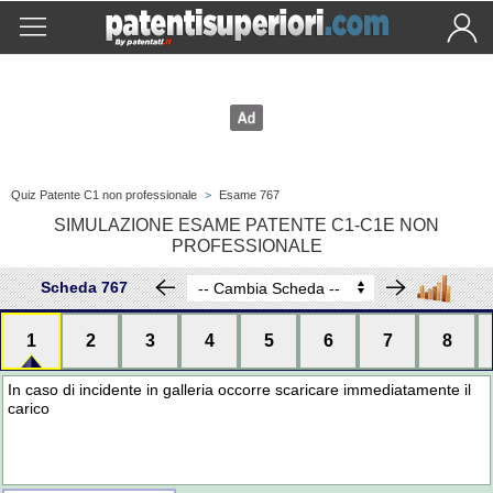
Quiz Patente C1 non professionale
>
Esame 767
SIMULAZIONE ESAME PATENTE C1-C1E NON
PROFESSIONALE
Scheda 767
1
2
3
4
5
6
7
8
In caso di incidente in galleria occorre scaricare immediatamente il
carico