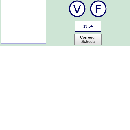
19
:
54
Correggi
Scheda