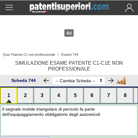
Quiz Patente C1 non professionale
>
Esame 744
SIMULAZIONE ESAME PATENTE C1-C1E NON
PROFESSIONALE
Scheda 744
1
2
3
4
5
6
7
8
Il segnale mobile triangolare di pericolo fa parte
dell'equipaggiamento obbligatorio degli autoveicoli