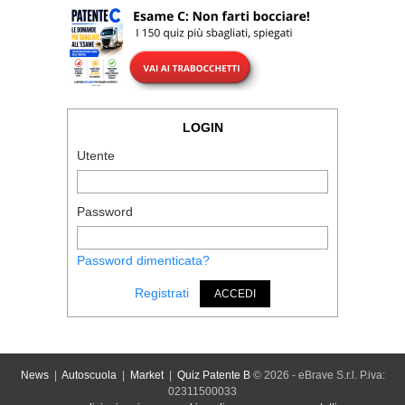
LOGIN
Utente
Password
Password dimenticata?
Registrati
ACCEDI
News
|
Autoscuola
|
Market
|
Quiz Patente B
© 2026 - eBrave S.r.l. P.iva:
02311500033