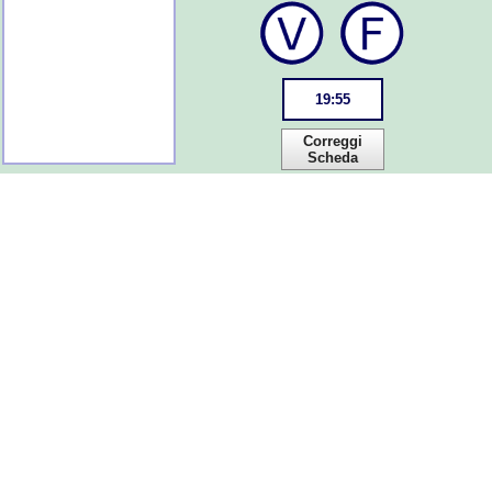
19
:
55
Correggi
Scheda