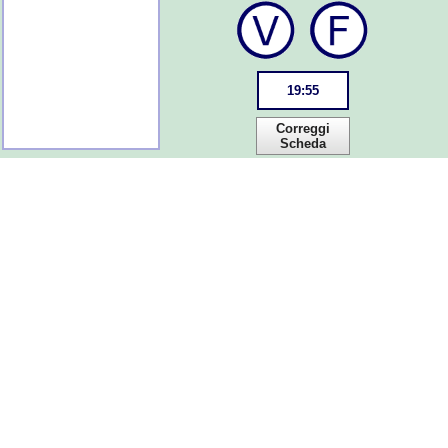
19
:
55
Correggi
Scheda