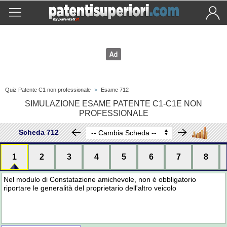
Quiz Patente C1 non professionale
>
Esame 712
SIMULAZIONE ESAME PATENTE C1-C1E NON
PROFESSIONALE
Scheda 712
1
2
3
4
5
6
7
8
Nel modulo di Constatazione amichevole, non è obbligatorio
riportare le generalità del proprietario dell'altro veicolo