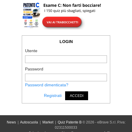
LOGIN
Utente
Password
Password dimenticata?
Registrati
ACCEDI
News
|
Autoscuola
|
Market
|
Quiz Patente B
© 2026 - eBrave S.r.l. P.iva:
02311500033