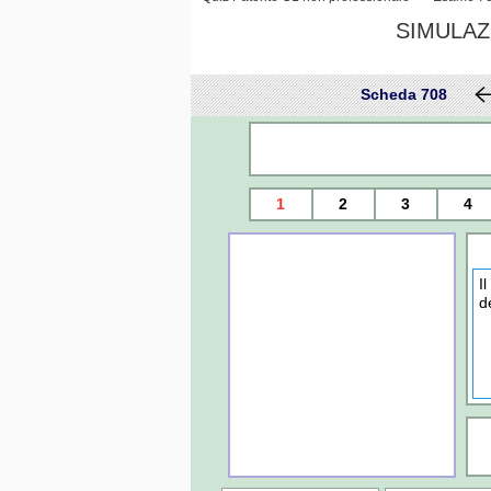
SIMULAZ
Scheda 708
1
2
3
4
I
d