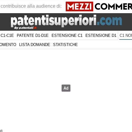
 contribuisce alla audience di:
 C1-C1E
PATENTE D1-D1E
ESTENSIONE C1
ESTENSIONE D1
C1 NO
GOMENTO
LISTA DOMANDE
STATISTICHE
08