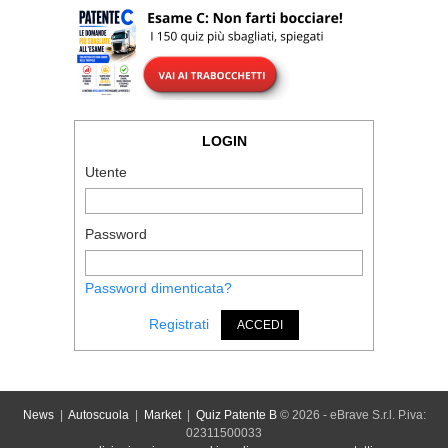
LOGIN
Utente
Password
Password dimenticata?
Registrati
ACCEDI
News
|
Autoscuola
|
Market
|
Quiz Patente B
© 2026 - eBrave S.r.l. P.iva:
02311500033