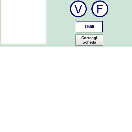
19
:
55
Correggi
Scheda