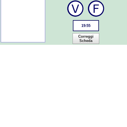
19
:
55
Correggi
Scheda