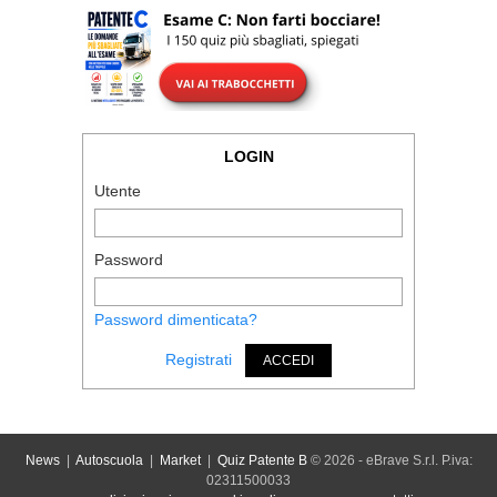
LOGIN
Utente
Password
Password dimenticata?
Registrati
ACCEDI
News
|
Autoscuola
|
Market
|
Quiz Patente B
© 2026 - eBrave S.r.l. P.iva:
02311500033