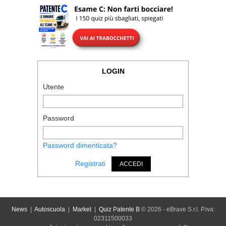
LOGIN
Utente
Password
Password dimenticata?
Registrati
ACCEDI
News
|
Autoscuola
|
Market
|
Quiz Patente B
© 2026 - eBrave S.r.l. P.iva:
02311500033