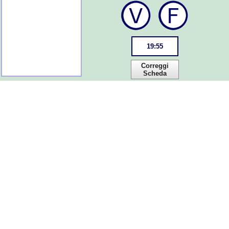
19
:
55
Correggi
Scheda