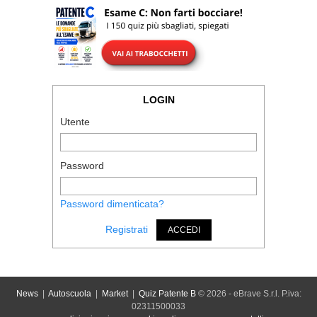
LOGIN
Utente
Password
Password dimenticata?
Registrati
ACCEDI
News
|
Autoscuola
|
Market
|
Quiz Patente B
© 2026 - eBrave S.r.l. P.iva:
02311500033