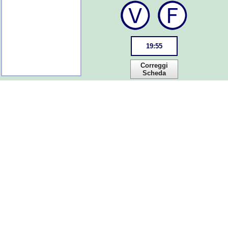
19
:
54
Correggi
Scheda