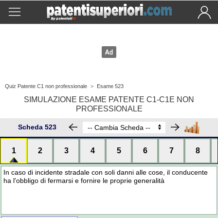
Quiz Patente C1 non professionale
>
Esame 523
SIMULAZIONE ESAME PATENTE C1-C1E NON
PROFESSIONALE
Scheda 523
1
2
3
4
5
6
7
8
In caso di incidente stradale con soli danni alle cose, il conducente
ha l'obbligo di fermarsi e fornire le proprie generalità