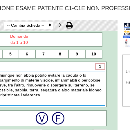
IONE ESAME PATENTE C1-C1E NON PROFESS
Domande
da 1 a 10
5
6
7
8
9
10
1
Ut
hiunque non abbia potuto evitare la caduta o lo
pargimento di materie viscide, infiammabili o pericolose
P
eve, tra l'altro, rimuoverle o spargere sul terreno, se
ossibile, sabbia, terra, segatura o altro materiale idoneo
 ripristinare l'aderenza