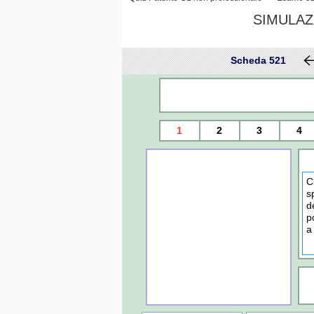
SIMULAZ
Scheda 521
1
2
3
4
C
s
d
p
a