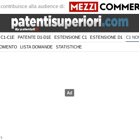
 contribuisce alla audience di:
 C1-C1E
PATENTE D1-D1E
ESTENSIONE C1
ESTENSIONE D1
C1 NO
GOMENTO
LISTA DOMANDE
STATISTICHE
21