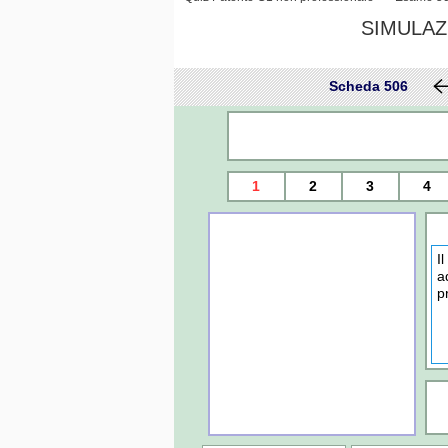
SIMULAZ
Scheda 506
1
2
3
4
I
a
p