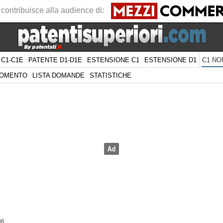
 contribuisce alla audience di:
 C1-C1E
PATENTE D1-D1E
ESTENSIONE C1
ESTENSIONE D1
C1 NO
GOMENTO
LISTA DOMANDE
STATISTICHE
06