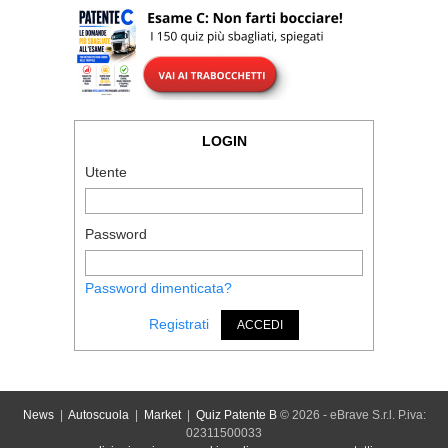
LOGIN
Utente
Password
Password dimenticata?
Registrati
ACCEDI
News
|
Autoscuola
|
Market
|
Quiz Patente B
© 2026 - eBrave S.r.l. P.iva:
02311500033