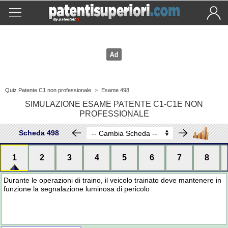
Quiz Patente C1 non professionale
>
Esame 498
SIMULAZIONE ESAME PATENTE C1-C1E NON
PROFESSIONALE
Scheda 498
1
2
3
4
5
6
7
8
Durante le operazioni di traino, il veicolo trainato deve mantenere in
funzione la segnalazione luminosa di pericolo