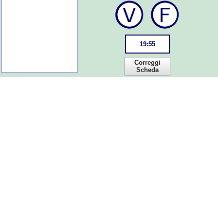
19
:
55
Correggi
Scheda