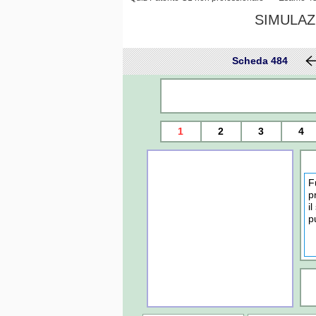
SIMULAZ
Scheda 484
1
2
3
4
F
p
i
p