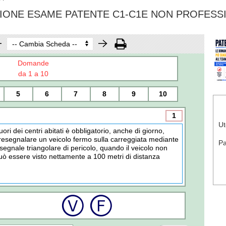
IONE ESAME PATENTE C1-C1E NON PROFESS
Domande
da 1 a 10
5
6
7
8
9
10
1
Ut
uori dei centri abitati è obbligatorio, anche di giorno,
resegnalare un veicolo fermo sulla carreggiata mediante
P
l segnale triangolare di pericolo, quando il veicolo non
uò essere visto nettamente a 100 metri di distanza