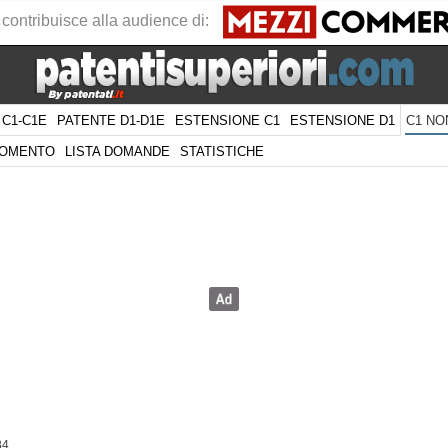
 contribuisce alla audience di:
 C1-C1E
PATENTE D1-D1E
ESTENSIONE C1
ESTENSIONE D1
C1 NO
GOMENTO
LISTA DOMANDE
STATISTICHE
84