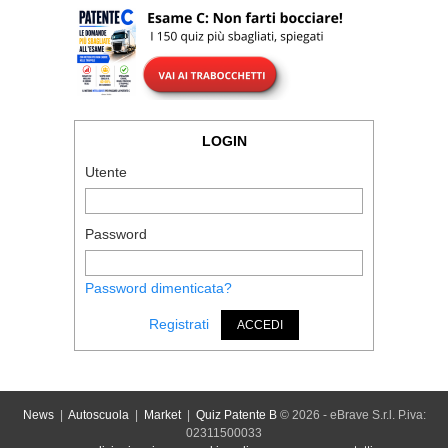
LOGIN
Utente
Password
Password dimenticata?
Registrati
ACCEDI
News
|
Autoscuola
|
Market
|
Quiz Patente B
© 2026 - eBrave S.r.l. P.iva:
02311500033