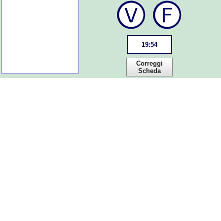
19
:
54
Correggi
Scheda