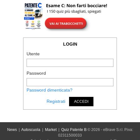
LOGIN
Utente
Password
Password dimenticata?
Registrati
ACCEDI
News
|
Autoscuola
|
Market
|
Quiz Patente B
© 2026 - eBrave S.r.l. P.iva:
02311500033