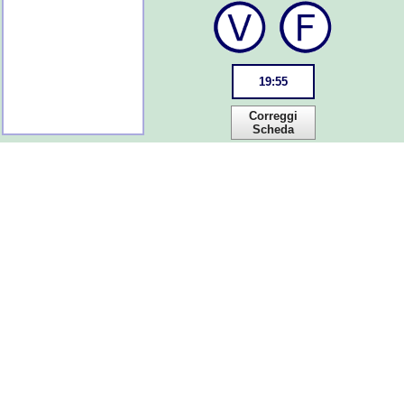
19
:
55
Correggi
Scheda