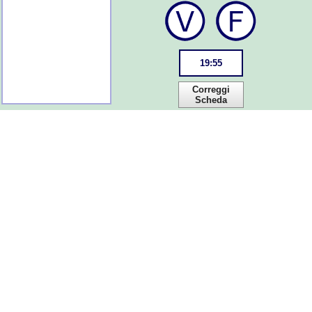
19
:
55
Correggi
Scheda