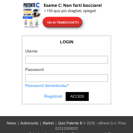
LOGIN
Utente
Password
Password dimenticata?
Registrati
ACCEDI
News
|
Autoscuola
|
Market
|
Quiz Patente B
© 2026 - eBrave S.r.l. P.iva:
02311500033