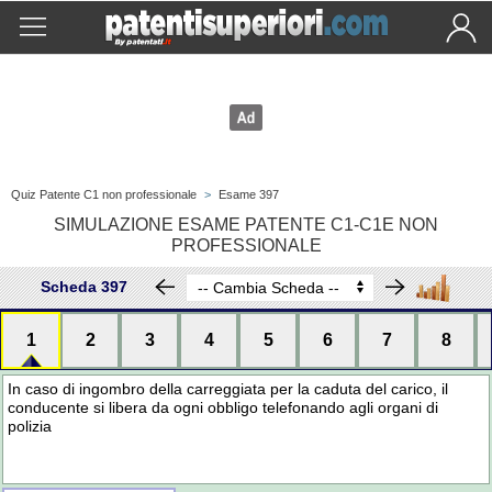
Quiz Patente C1 non professionale
>
Esame 397
SIMULAZIONE ESAME PATENTE C1-C1E NON
PROFESSIONALE
Scheda 397
1
2
3
4
5
6
7
8
In caso di ingombro della carreggiata per la caduta del carico, il
conducente si libera da ogni obbligo telefonando agli organi di
polizia