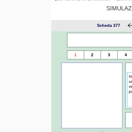
SIMULAZ
Scheda 377
1
2
3
4
I
u
v
p