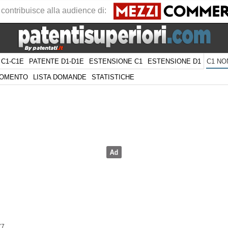
 contribuisce alla audience di:
 C1-C1E
PATENTE D1-D1E
ESTENSIONE C1
ESTENSIONE D1
C1 NO
GOMENTO
LISTA DOMANDE
STATISTICHE
77