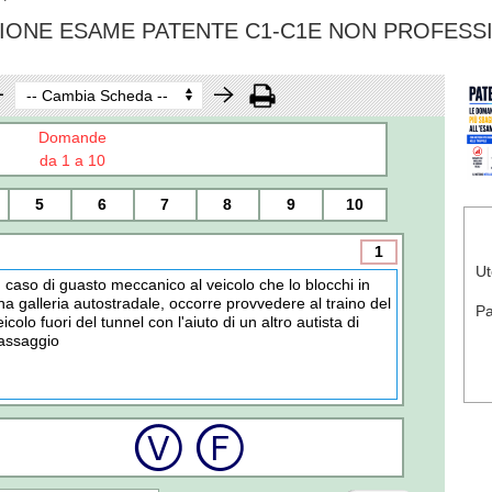
IONE ESAME PATENTE C1-C1E NON PROFESS
Domande
da 1 a 10
5
6
7
8
9
10
1
Ut
n caso di guasto meccanico al veicolo che lo blocchi in
na galleria autostradale, occorre provvedere al traino del
P
eicolo fuori del tunnel con l'aiuto di un altro autista di
assaggio