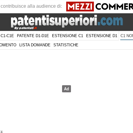
 contribuisce alla audience di:
 C1-C1E
PATENTE D1-D1E
ESTENSIONE C1
ESTENSIONE D1
C1 NO
GOMENTO
LISTA DOMANDE
STATISTICHE
74