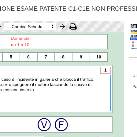
IONE ESAME PATENTE C1-C1E NON PROFESS
Domande
da 1 a 10
5
6
7
8
9
10
1
Ut
n caso di incidente in galleria che blocca il traffico,
ccorre spegnere il motore lasciando la chiave di
P
ccensione inserita