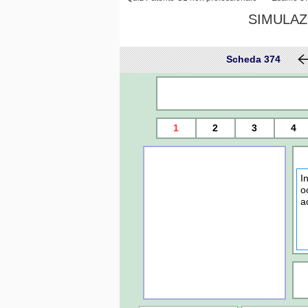
SIMULAZ
Scheda 374
1
2
3
4
I
o
a