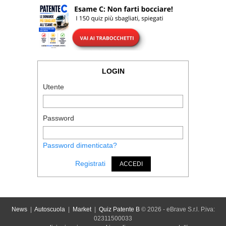
LOGIN
Utente
Password
Password dimenticata?
Registrati
ACCEDI
News
|
Autoscuola
|
Market
|
Quiz Patente B
© 2026 - eBrave S.r.l. P.iva:
02311500033