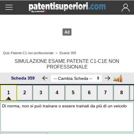
Quiz Patente C1 non professionale
>
Esame 359
SIMULAZIONE ESAME PATENTE C1-C1E NON
PROFESSIONALE
Scheda 359
1
2
3
4
5
6
7
8
Di norma, non si può trainare o essere trainati da più di un veicolo