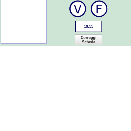
19
:
55
Correggi
Scheda