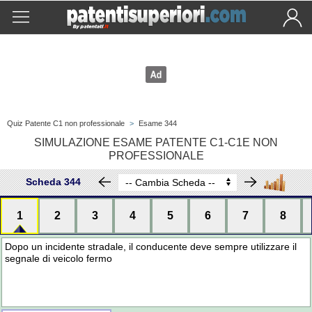
Quiz Patente C1 non professionale
>
Esame 344
SIMULAZIONE ESAME PATENTE C1-C1E NON
PROFESSIONALE
Scheda 344
1
2
3
4
5
6
7
8
Dopo un incidente stradale, il conducente deve sempre utilizzare il
segnale di veicolo fermo