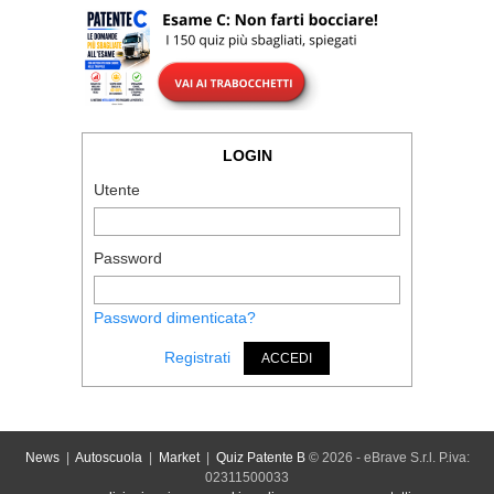
LOGIN
Utente
Password
Password dimenticata?
Registrati
ACCEDI
News
|
Autoscuola
|
Market
|
Quiz Patente B
© 2026 - eBrave S.r.l. P.iva:
02311500033