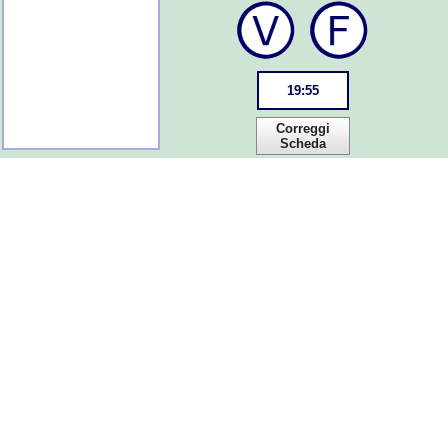
19
:
55
Correggi
Scheda